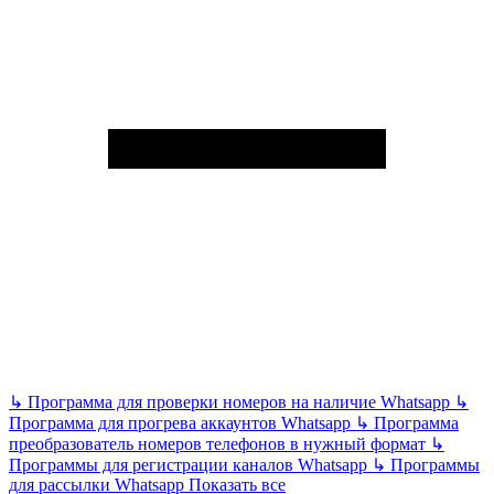
↳
Программа для проверки номеров на наличие Whatsapp
↳
Программа для прогрева аккаунтов Whatsapp
↳
Программа
преобразователь номеров телефонов в нужный формат
↳
Программы для регистрации каналов Whatsapp
↳
Программы
для рассылки Whatsapp
Показать все