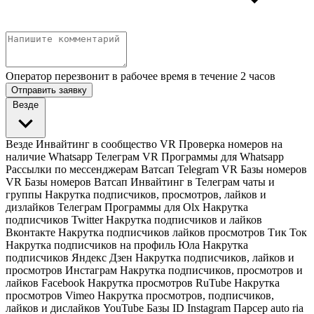
Оператор перезвонит в рабочее время в течение 2 часов
Отправить заявку
Везде
Везде
Инвайтинг в сообщество VR
Проверка номеров на
наличие Whatsapp Телеграм VR
Программы для Whatsapp
Рассылки по мессенджерам Ватсап Telegram VR
Базы номеров
VR
Базы номеров Ватсап
Инвайтинг в Телеграм чаты и
группы
Накрутка подписчиков, просмотров, лайков и
дизлайков Телеграм
Программы для Olx
Накрутка
подписчиков Twitter
Накрутка подписчиков и лайков
Вконтакте
Накрутка подписчиков лайков просмотров Тик Ток
Накрутка подписчиков на профиль Юла
Накрутка
подписчиков Яндекс Дзен
Накрутка подписчиков, лайков и
просмотров Инстаграм
Накрутка подписчиков, просмотров и
лайков Facebook
Накрутка просмотров RuTube
Накрутка
просмотров Vimeo
Накрутка просмотров, подписчиков,
лайков и дислайков YouTube
Базы ID Instagram
Парсер auto ria