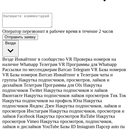
Оператор перезвонит в рабочее время в течение 2 часов
Отправить заявку
Везде
Везде
Инвайтинг в сообщество VR
Проверка номеров на
наличие Whatsapp Телеграм VR
Программы для Whatsapp
Рассылки по мессенджерам Ватсап Telegram VR
Базы номеров
VR
Базы номеров Ватсап
Инвайтинг в Телеграм чаты и
группы
Накрутка подписчиков, просмотров, лайков и
дизлайков Телеграм
Программы для Olx
Накрутка
подписчиков Twitter
Накрутка подписчиков и лайков
Вконтакте
Накрутка подписчиков лайков просмотров Тик Ток
Накрутка подписчиков на профиль Юла
Накрутка
подписчиков Яндекс Дзен
Накрутка подписчиков, лайков и
просмотров Инстаграм
Накрутка подписчиков, просмотров и
лайков Facebook
Накрутка просмотров RuTube
Накрутка
просмотров Vimeo
Накрутка просмотров, подписчиков,
лайков и дислайков YouTube
Базы ID Instagram
Парсер auto ria