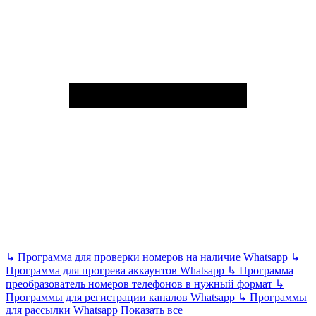
↳
Программа для проверки номеров на наличие Whatsapp
↳
Программа для прогрева аккаунтов Whatsapp
↳
Программа
преобразователь номеров телефонов в нужный формат
↳
Программы для регистрации каналов Whatsapp
↳
Программы
для рассылки Whatsapp
Показать все