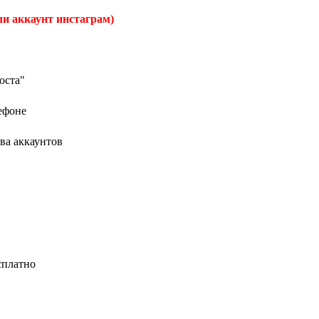
ли аккаунт инстаграм)
оста"
лефоне
ва аккаунтов
сплатно