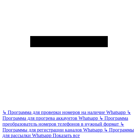
↳
Программа для проверки номеров на наличие Whatsapp
↳
Программа для прогрева аккаунтов Whatsapp
↳
Программа
преобразователь номеров телефонов в нужный формат
↳
Программы для регистрации каналов Whatsapp
↳
Программы
для рассылки Whatsapp
Показать все