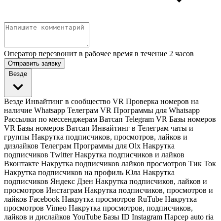
Оператор перезвонит в рабочее время в течение 2 часов
Отправить заявку
Везде
Везде
Инвайтинг в сообщество VR
Проверка номеров на
наличие Whatsapp Телеграм VR
Программы для Whatsapp
Рассылки по мессенджерам Ватсап Telegram VR
Базы номеров
VR
Базы номеров Ватсап
Инвайтинг в Телеграм чаты и
группы
Накрутка подписчиков, просмотров, лайков и
дизлайков Телеграм
Программы для Olx
Накрутка
подписчиков Twitter
Накрутка подписчиков и лайков
Вконтакте
Накрутка подписчиков лайков просмотров Тик Ток
Накрутка подписчиков на профиль Юла
Накрутка
подписчиков Яндекс Дзен
Накрутка подписчиков, лайков и
просмотров Инстаграм
Накрутка подписчиков, просмотров и
лайков Facebook
Накрутка просмотров RuTube
Накрутка
просмотров Vimeo
Накрутка просмотров, подписчиков,
лайков и дислайков YouTube
Базы ID Instagram
Парсер auto ria