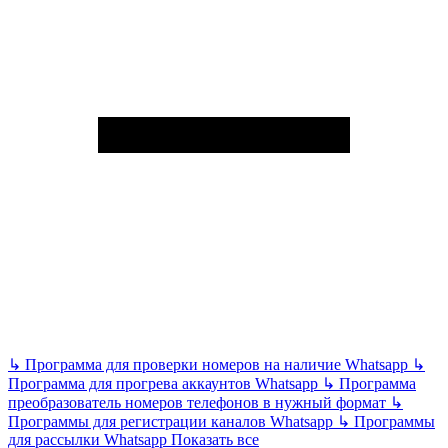
↳
Программа для проверки номеров на наличие Whatsapp
↳
Программа для прогрева аккаунтов Whatsapp
↳
Программа
преобразователь номеров телефонов в нужный формат
↳
Программы для регистрации каналов Whatsapp
↳
Программы
для рассылки Whatsapp
Показать все