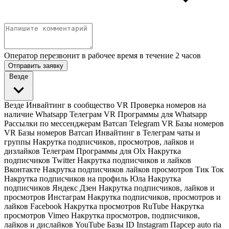
Оператор перезвонит в рабочее время в течение 2 часов
Отправить заявку
Везде
Везде
Инвайтинг в сообщество VR
Проверка номеров на
наличие Whatsapp Телеграм VR
Программы для Whatsapp
Рассылки по мессенджерам Ватсап Telegram VR
Базы номеров
VR
Базы номеров Ватсап
Инвайтинг в Телеграм чаты и
группы
Накрутка подписчиков, просмотров, лайков и
дизлайков Телеграм
Программы для Olx
Накрутка
подписчиков Twitter
Накрутка подписчиков и лайков
Вконтакте
Накрутка подписчиков лайков просмотров Тик Ток
Накрутка подписчиков на профиль Юла
Накрутка
подписчиков Яндекс Дзен
Накрутка подписчиков, лайков и
просмотров Инстаграм
Накрутка подписчиков, просмотров и
лайков Facebook
Накрутка просмотров RuTube
Накрутка
просмотров Vimeo
Накрутка просмотров, подписчиков,
лайков и дислайков YouTube
Базы ID Instagram
Парсер auto ria