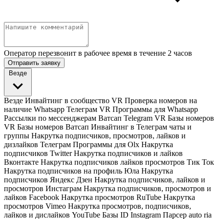
Оператор перезвонит в рабочее время в течение 2 часов
Отправить заявку
Везде
Везде
Инвайтинг в сообщество VR
Проверка номеров на
наличие Whatsapp Телеграм VR
Программы для Whatsapp
Рассылки по мессенджерам Ватсап Telegram VR
Базы номеров
VR
Базы номеров Ватсап
Инвайтинг в Телеграм чаты и
группы
Накрутка подписчиков, просмотров, лайков и
дизлайков Телеграм
Программы для Olx
Накрутка
подписчиков Twitter
Накрутка подписчиков и лайков
Вконтакте
Накрутка подписчиков лайков просмотров Тик Ток
Накрутка подписчиков на профиль Юла
Накрутка
подписчиков Яндекс Дзен
Накрутка подписчиков, лайков и
просмотров Инстаграм
Накрутка подписчиков, просмотров и
лайков Facebook
Накрутка просмотров RuTube
Накрутка
просмотров Vimeo
Накрутка просмотров, подписчиков,
лайков и дислайков YouTube
Базы ID Instagram
Парсер auto ria