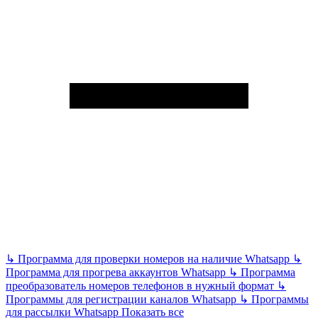
↳
Программа для проверки номеров на наличие Whatsapp
↳
Программа для прогрева аккаунтов Whatsapp
↳
Программа
преобразователь номеров телефонов в нужный формат
↳
Программы для регистрации каналов Whatsapp
↳
Программы
для рассылки Whatsapp
Показать все