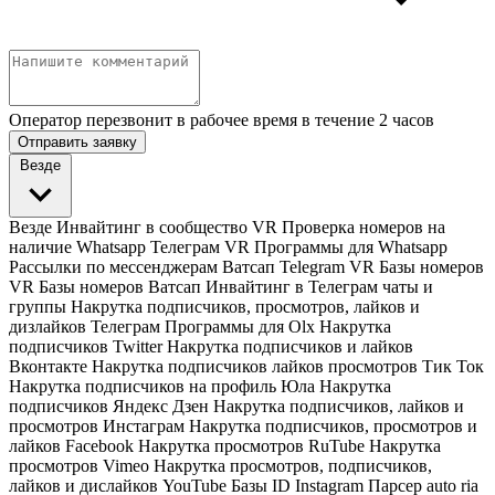
Оператор перезвонит в рабочее время в течение 2 часов
Отправить заявку
Везде
Везде
Инвайтинг в сообщество VR
Проверка номеров на
наличие Whatsapp Телеграм VR
Программы для Whatsapp
Рассылки по мессенджерам Ватсап Telegram VR
Базы номеров
VR
Базы номеров Ватсап
Инвайтинг в Телеграм чаты и
группы
Накрутка подписчиков, просмотров, лайков и
дизлайков Телеграм
Программы для Olx
Накрутка
подписчиков Twitter
Накрутка подписчиков и лайков
Вконтакте
Накрутка подписчиков лайков просмотров Тик Ток
Накрутка подписчиков на профиль Юла
Накрутка
подписчиков Яндекс Дзен
Накрутка подписчиков, лайков и
просмотров Инстаграм
Накрутка подписчиков, просмотров и
лайков Facebook
Накрутка просмотров RuTube
Накрутка
просмотров Vimeo
Накрутка просмотров, подписчиков,
лайков и дислайков YouTube
Базы ID Instagram
Парсер auto ria