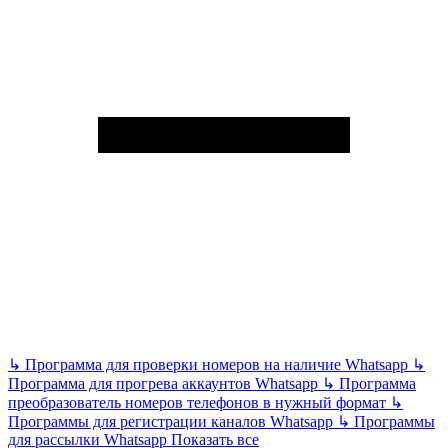
↳
Программа для проверки номеров на наличие Whatsapp
↳
Программа для прогрева аккаунтов Whatsapp
↳
Программа
преобразователь номеров телефонов в нужный формат
↳
Программы для регистрации каналов Whatsapp
↳
Программы
для рассылки Whatsapp
Показать все