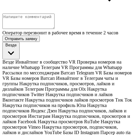
Оператор перезвонит в рабочее время в течение 2 часов
Отправить заявку
Везде
Везде
Инвайтинг в сообщество VR
Проверка номеров на
наличие Whatsapp Телеграм VR
Программы для Whatsapp
Рассылки по мессенджерам Ватсап Telegram VR
Базы номеров
VR
Базы номеров Ватсап
Инвайтинг в Телеграм чаты и
группы
Накрутка подписчиков, просмотров, лайков и
дизлайков Телеграм
Программы для Olx
Накрутка
подписчиков Twitter
Накрутка подписчиков и лайков
Вконтакте
Накрутка подписчиков лайков просмотров Тик Ток
Накрутка подписчиков на профиль Юла
Накрутка
подписчиков Яндекс Дзен
Накрутка подписчиков, лайков и
просмотров Инстаграм
Накрутка подписчиков, просмотров и
лайков Facebook
Накрутка просмотров RuTube
Накрутка
просмотров Vimeo
Накрутка просмотров, подписчиков,
лайков и дислайков YouTube
Базы ID Instagram
Парсер auto ria