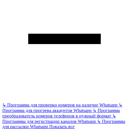
↳
Программа для проверки номеров на наличие Whatsapp
↳
Программа для прогрева аккаунтов Whatsapp
↳
Программа
преобразователь номеров телефонов в нужный формат
↳
Программы для регистрации каналов Whatsapp
↳
Программы
для рассылки Whatsapp
Показать все