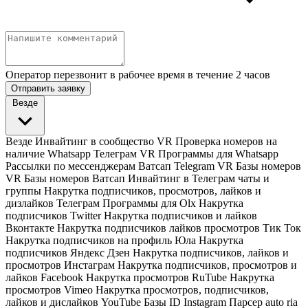
Оператор перезвонит в рабочее время в течение 2 часов
Отправить заявку
Везде
Везде
Инвайтинг в сообщество VR
Проверка номеров на
наличие Whatsapp Телеграм VR
Программы для Whatsapp
Рассылки по мессенджерам Ватсап Telegram VR
Базы номеров
VR
Базы номеров Ватсап
Инвайтинг в Телеграм чаты и
группы
Накрутка подписчиков, просмотров, лайков и
дизлайков Телеграм
Программы для Olx
Накрутка
подписчиков Twitter
Накрутка подписчиков и лайков
Вконтакте
Накрутка подписчиков лайков просмотров Тик Ток
Накрутка подписчиков на профиль Юла
Накрутка
подписчиков Яндекс Дзен
Накрутка подписчиков, лайков и
просмотров Инстаграм
Накрутка подписчиков, просмотров и
лайков Facebook
Накрутка просмотров RuTube
Накрутка
просмотров Vimeo
Накрутка просмотров, подписчиков,
лайков и дислайков YouTube
Базы ID Instagram
Парсер auto ria