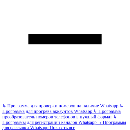
↳
Программа для проверки номеров на наличие Whatsapp
↳
Программа для прогрева аккаунтов Whatsapp
↳
Программа
преобразователь номеров телефонов в нужный формат
↳
Программы для регистрации каналов Whatsapp
↳
Программы
для рассылки Whatsapp
Показать все