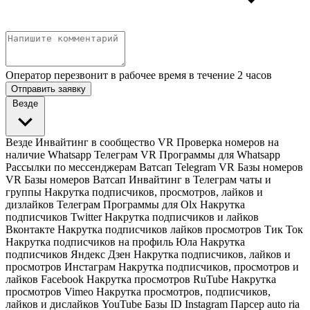
Оператор перезвонит в рабочее время в течение 2 часов
Отправить заявку
Везде
Везде
Инвайтинг в сообщество VR
Проверка номеров на
наличие Whatsapp Телеграм VR
Программы для Whatsapp
Рассылки по мессенджерам Ватсап Telegram VR
Базы номеров
VR
Базы номеров Ватсап
Инвайтинг в Телеграм чаты и
группы
Накрутка подписчиков, просмотров, лайков и
дизлайков Телеграм
Программы для Olx
Накрутка
подписчиков Twitter
Накрутка подписчиков и лайков
Вконтакте
Накрутка подписчиков лайков просмотров Тик Ток
Накрутка подписчиков на профиль Юла
Накрутка
подписчиков Яндекс Дзен
Накрутка подписчиков, лайков и
просмотров Инстаграм
Накрутка подписчиков, просмотров и
лайков Facebook
Накрутка просмотров RuTube
Накрутка
просмотров Vimeo
Накрутка просмотров, подписчиков,
лайков и дислайков YouTube
Базы ID Instagram
Парсер auto ria