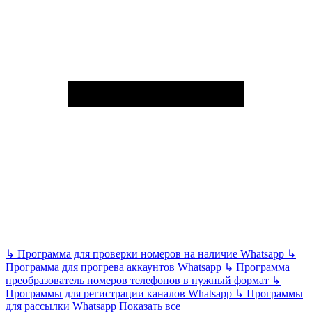
↳
Программа для проверки номеров на наличие Whatsapp
↳
Программа для прогрева аккаунтов Whatsapp
↳
Программа
преобразователь номеров телефонов в нужный формат
↳
Программы для регистрации каналов Whatsapp
↳
Программы
для рассылки Whatsapp
Показать все