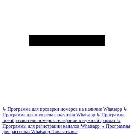
↳
Программа для проверки номеров на наличие Whatsapp
↳
Программа для прогрева аккаунтов Whatsapp
↳
Программа
преобразователь номеров телефонов в нужный формат
↳
Программы для регистрации каналов Whatsapp
↳
Программы
для рассылки Whatsapp
Показать все