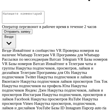
Оператор перезвонит в рабочее время в течение 2 часов
Отправить заявку
Везде
Везде
Инвайтинг в сообщество VR
Проверка номеров на
наличие Whatsapp Телеграм VR
Программы для Whatsapp
Рассылки по мессенджерам Ватсап Telegram VR
Базы номеров
VR
Базы номеров Ватсап
Инвайтинг в Телеграм чаты и
группы
Накрутка подписчиков, просмотров, лайков и
дизлайков Телеграм
Программы для Olx
Накрутка
подписчиков Twitter
Накрутка подписчиков и лайков
Вконтакте
Накрутка подписчиков лайков просмотров Тик Ток
Накрутка подписчиков на профиль Юла
Накрутка
подписчиков Яндекс Дзен
Накрутка подписчиков, лайков и
просмотров Инстаграм
Накрутка подписчиков, просмотров и
лайков Facebook
Накрутка просмотров RuTube
Накрутка
просмотров Vimeo
Накрутка просмотров, подписчиков,
лайков и дислайков YouTube
Базы ID Instagram
Парсер auto ria