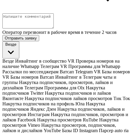
Оператор перезвонит в рабочее время в течение 2 часов
Отправить заявку
Везде
Везде
Инвайтинг в сообщество VR
Проверка номеров на
наличие Whatsapp Телеграм VR
Программы для Whatsapp
Рассылки по мессенджерам Ватсап Telegram VR
Базы номеров
VR
Базы номеров Ватсап
Инвайтинг в Телеграм чаты и
группы
Накрутка подписчиков, просмотров, лайков и
дизлайков Телеграм
Программы для Olx
Накрутка
подписчиков Twitter
Накрутка подписчиков и лайков
Вконтакте
Накрутка подписчиков лайков просмотров Тик Ток
Накрутка подписчиков на профиль Юла
Накрутка
подписчиков Яндекс Дзен
Накрутка подписчиков, лайков и
просмотров Инстаграм
Накрутка подписчиков, просмотров и
лайков Facebook
Накрутка просмотров RuTube
Накрутка
просмотров Vimeo
Накрутка просмотров, подписчиков,
лайков и дислайков YouTube
Базы ID Instagram
Парсер auto ria