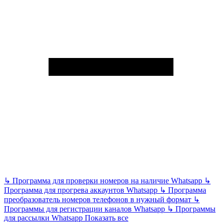
↳
Программа для проверки номеров на наличие Whatsapp
↳
Программа для прогрева аккаунтов Whatsapp
↳
Программа
преобразователь номеров телефонов в нужный формат
↳
Программы для регистрации каналов Whatsapp
↳
Программы
для рассылки Whatsapp
Показать все