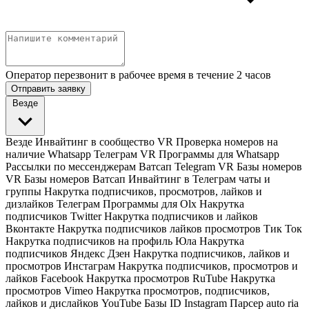
Оператор перезвонит в рабочее время в течение 2 часов
Отправить заявку
Везде
Везде
Инвайтинг в сообщество VR
Проверка номеров на
наличие Whatsapp Телеграм VR
Программы для Whatsapp
Рассылки по мессенджерам Ватсап Telegram VR
Базы номеров
VR
Базы номеров Ватсап
Инвайтинг в Телеграм чаты и
группы
Накрутка подписчиков, просмотров, лайков и
дизлайков Телеграм
Программы для Olx
Накрутка
подписчиков Twitter
Накрутка подписчиков и лайков
Вконтакте
Накрутка подписчиков лайков просмотров Тик Ток
Накрутка подписчиков на профиль Юла
Накрутка
подписчиков Яндекс Дзен
Накрутка подписчиков, лайков и
просмотров Инстаграм
Накрутка подписчиков, просмотров и
лайков Facebook
Накрутка просмотров RuTube
Накрутка
просмотров Vimeo
Накрутка просмотров, подписчиков,
лайков и дислайков YouTube
Базы ID Instagram
Парсер auto ria