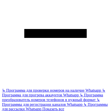
↳
Программа для проверки номеров на наличие Whatsapp
↳
Программа для прогрева аккаунтов Whatsapp
↳
Программа
преобразователь номеров телефонов в нужный формат
↳
Программы для регистрации каналов Whatsapp
↳
Программы
для рассылки Whatsapp
Показать все