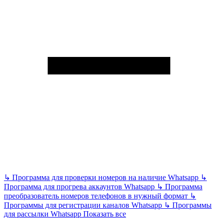
↳
Программа для проверки номеров на наличие Whatsapp
↳
Программа для прогрева аккаунтов Whatsapp
↳
Программа
преобразователь номеров телефонов в нужный формат
↳
Программы для регистрации каналов Whatsapp
↳
Программы
для рассылки Whatsapp
Показать все