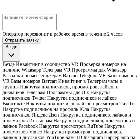
Оператор перезвонит в рабочее время в течение 2 часов
Отправить заявку
Везде
Везде
Инвайтинг в сообщество VR
Проверка номеров на
наличие Whatsapp Телеграм VR
Программы для Whatsapp
Рассылки по мессенджерам Ватсап Telegram VR
Базы номеров
VR
Базы номеров Ватсап
Инвайтинг в Телеграм чаты и
группы
Накрутка подписчиков, просмотров, лайков и
дизлайков Телеграм
Программы для Olx
Накрутка
подписчиков Twitter
Накрутка подписчиков и лайков
Вконтакте
Накрутка подписчиков лайков просмотров Тик Ток
Накрутка подписчиков на профиль Юла
Накрутка
подписчиков Яндекс Дзен
Накрутка подписчиков, лайков и
просмотров Инстаграм
Накрутка подписчиков, просмотров и
лайков Facebook
Накрутка просмотров RuTube
Накрутка
просмотров Vimeo
Накрутка просмотров, подписчиков,
лайков и дислайков YouTube
Базы ID Instagram
Парсер auto ria