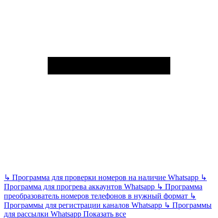
↳
Программа для проверки номеров на наличие Whatsapp
↳
Программа для прогрева аккаунтов Whatsapp
↳
Программа
преобразователь номеров телефонов в нужный формат
↳
Программы для регистрации каналов Whatsapp
↳
Программы
для рассылки Whatsapp
Показать все