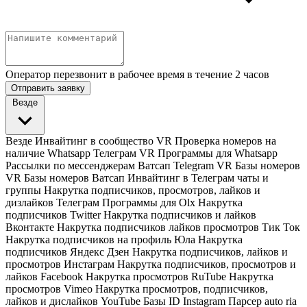
Оператор перезвонит в рабочее время в течение 2 часов
Отправить заявку
Везде
Везде
Инвайтинг в сообщество VR
Проверка номеров на
наличие Whatsapp Телеграм VR
Программы для Whatsapp
Рассылки по мессенджерам Ватсап Telegram VR
Базы номеров
VR
Базы номеров Ватсап
Инвайтинг в Телеграм чаты и
группы
Накрутка подписчиков, просмотров, лайков и
дизлайков Телеграм
Программы для Olx
Накрутка
подписчиков Twitter
Накрутка подписчиков и лайков
Вконтакте
Накрутка подписчиков лайков просмотров Тик Ток
Накрутка подписчиков на профиль Юла
Накрутка
подписчиков Яндекс Дзен
Накрутка подписчиков, лайков и
просмотров Инстаграм
Накрутка подписчиков, просмотров и
лайков Facebook
Накрутка просмотров RuTube
Накрутка
просмотров Vimeo
Накрутка просмотров, подписчиков,
лайков и дислайков YouTube
Базы ID Instagram
Парсер auto ria