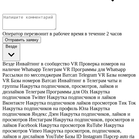
Оператор перезвонит в рабочее время в течение 2 часов
Отправить заявку
Везде
Везде
Инвайтинг в сообщество VR
Проверка номеров на
наличие Whatsapp Телеграм VR
Программы для Whatsapp
Рассылки по мессенджерам Ватсап Telegram VR
Базы номеров
VR
Базы номеров Ватсап
Инвайтинг в Телеграм чаты и
группы
Накрутка подписчиков, просмотров, лайков и
дизлайков Телеграм
Программы для Olx
Накрутка
подписчиков Twitter
Накрутка подписчиков и лайков
Вконтакте
Накрутка подписчиков лайков просмотров Тик Ток
Накрутка подписчиков на профиль Юла
Накрутка
подписчиков Яндекс Дзен
Накрутка подписчиков, лайков и
просмотров Инстаграм
Накрутка подписчиков, просмотров и
лайков Facebook
Накрутка просмотров RuTube
Накрутка
просмотров Vimeo
Накрутка просмотров, подписчиков,
лайков и дислайков YouTube
Базы ID Instagram
Парсер auto ria