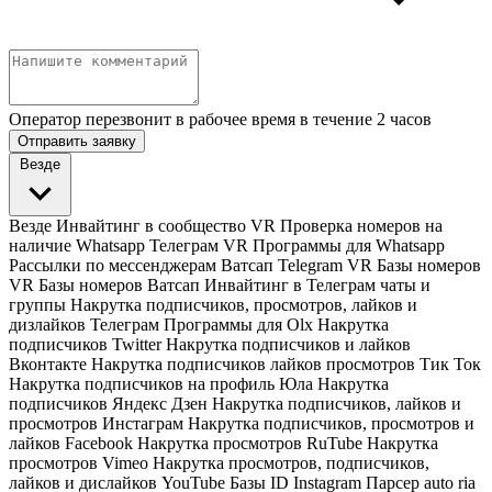
Оператор перезвонит в рабочее время в течение 2 часов
Отправить заявку
Везде
Везде
Инвайтинг в сообщество VR
Проверка номеров на
наличие Whatsapp Телеграм VR
Программы для Whatsapp
Рассылки по мессенджерам Ватсап Telegram VR
Базы номеров
VR
Базы номеров Ватсап
Инвайтинг в Телеграм чаты и
группы
Накрутка подписчиков, просмотров, лайков и
дизлайков Телеграм
Программы для Olx
Накрутка
подписчиков Twitter
Накрутка подписчиков и лайков
Вконтакте
Накрутка подписчиков лайков просмотров Тик Ток
Накрутка подписчиков на профиль Юла
Накрутка
подписчиков Яндекс Дзен
Накрутка подписчиков, лайков и
просмотров Инстаграм
Накрутка подписчиков, просмотров и
лайков Facebook
Накрутка просмотров RuTube
Накрутка
просмотров Vimeo
Накрутка просмотров, подписчиков,
лайков и дислайков YouTube
Базы ID Instagram
Парсер auto ria