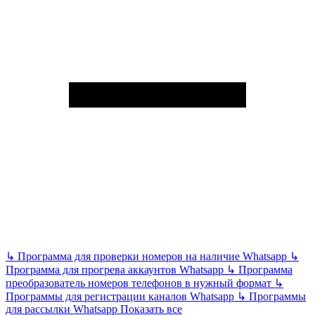
↳
Программа для проверки номеров на наличие Whatsapp
↳
Программа для прогрева аккаунтов Whatsapp
↳
Программа
преобразователь номеров телефонов в нужный формат
↳
Программы для регистрации каналов Whatsapp
↳
Программы
для рассылки Whatsapp
Показать все