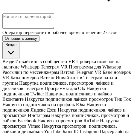
Оператор перезвонит в рабочее время в течение 2 часов
Отправить заявку
Везде
Везде
Инвайтинг в сообщество VR
Проверка номеров на
наличие Whatsapp Телеграм VR
Программы для Whatsapp
Рассылки по мессенджерам Ватсап Telegram VR
Базы номеров
VR
Базы номеров Ватсап
Инвайтинг в Телеграм чаты и
группы
Накрутка подписчиков, просмотров, лайков и
дизлайков Телеграм
Программы для Olx
Накрутка
подписчиков Twitter
Накрутка подписчиков и лайков
Вконтакте
Накрутка подписчиков лайков просмотров Тик Ток
Накрутка подписчиков на профиль Юла
Накрутка
подписчиков Яндекс Дзен
Накрутка подписчиков, лайков и
просмотров Инстаграм
Накрутка подписчиков, просмотров и
лайков Facebook
Накрутка просмотров RuTube
Накрутка
просмотров Vimeo
Накрутка просмотров, подписчиков,
лайков и дислайков YouTube
Базы ID Instagram
Парсер auto ria