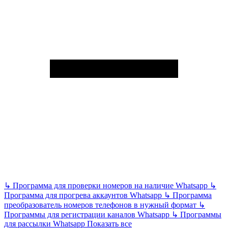
↳
Программа для проверки номеров на наличие Whatsapp
↳
Программа для прогрева аккаунтов Whatsapp
↳
Программа
преобразователь номеров телефонов в нужный формат
↳
Программы для регистрации каналов Whatsapp
↳
Программы
для рассылки Whatsapp
Показать все