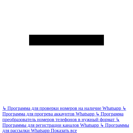
↳
Программа для проверки номеров на наличие Whatsapp
↳
Программа для прогрева аккаунтов Whatsapp
↳
Программа
преобразователь номеров телефонов в нужный формат
↳
Программы для регистрации каналов Whatsapp
↳
Программы
для рассылки Whatsapp
Показать все